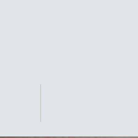
Patologie Oculari
Chirurgia Oculistica
Chirurgia e
haki
UNA DIMENSIONE UMANA
DELL'OFTALMOLOGIA