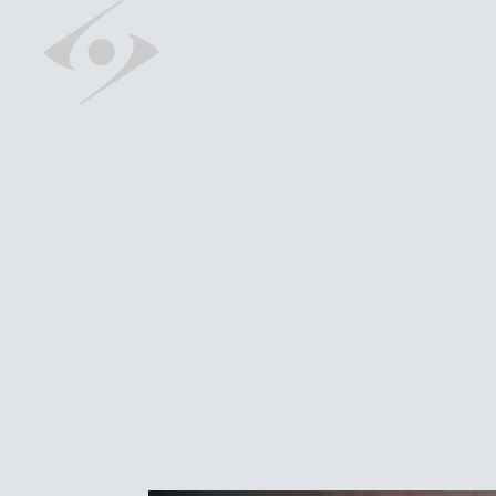
Chi Sono
Visita ed Esami
Oculistica K