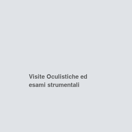
mpegno: prevenire, diagnosticare e trattare
i e i problemi che possono colpire l'occhio
orare la qualità della vita dei miei pazienti.
Visite Oculistiche ed
esami strumentali
Scopri di più>>