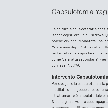
Capsulotomia Yag 
La chirurgia della cataratta consis
"sacco capsulare" in cui si trova.
poiché vi viene impiantata una lent
Mesi o anni dopo l'intervento della
parte del sacco capsulare chiamat
come "cataratta secondaria", vie
con laser Nd:YAG.
Intervento Capsulotomi
Per eseguire la capsulotomia, la pu
instillate delle gocce anestetiche 
Il trattamento è ambulatoriale e 
Si consiglia di venire accompagna
microscopio utilizzato per esegui