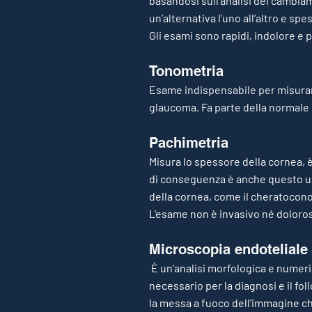
basandosi sull'analisi dei cambia
un’alternativa l’uno all’altro e 
Gli esami sono rapidi, indolore e 
Ton
ometria
Esame indispensabile per misurare
glaucoma. Fa parte della normale r
Pachimetria
Misura lo spessore della cornea, è
di conseguenza è anche questo un 
della cornea, come il cheratocono
L'esame non è invasivo né doloros
Microscopia endoteliale
È un'analisi morfologica e numeric
necessario per la diagnosi e il fo
la messa a fuoco dell’immagine ch