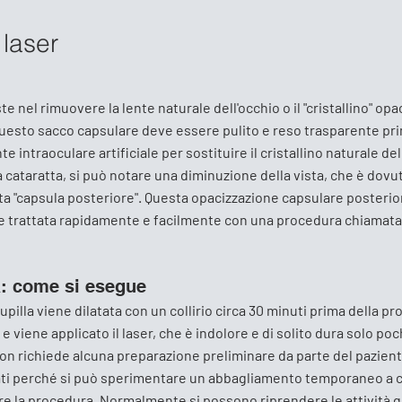
laser
te nel rimuovere la lente naturale dell'occhio o il "cristallino" op
 Questo sacco capsulare deve essere pulito e reso trasparente prim
e intraoculare artificiale per sostituire il cristallino naturale del
 cataratta, si può notare una diminuzione della vista, che è dovu
a "capsula posteriore". Questa opacizzazione capsulare posterio
ne trattata rapidamente e facilmente con una procedura chiamat
a: come si esegue
pilla viene dilatata con un collirio circa 30 minuti prima della pr
e viene applicato il laser, che è indolore e di solito dura solo poc
non richiede alcuna preparazione preliminare da parte del pazient
ti perché si può sperimentare un abbagliamento temporaneo a c
re la procedura. Normalmente si possono riprendere le attività q