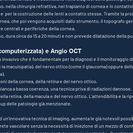
 nella chirurgia refrattiva, nel trapianto di cornea e in contattol
 e per la costruzione delle lenti a contatto stesse. Tramite la proi
cornea, che poi vengono acquisiti dallo strumento, il topografo g
e centrali e periferiche della cornea.
, dura circa da 15 a 20 minuti e non prevede dilatazione della pup
computerizzata) e Angio OCT
invasivo che è fondamentale per la diagnosi e il monitoraggio di 
e la maculopatia), del nervo ottico (come il glaucoma) oppure del
a).
ni della cornea, della retina e del nervo ottico.
 bianca a bassa coerenza, una tecnica priva di radiazioni dannose
della retina, della macula e del nervo ottico. L’attendibilità e la ri
w up delle patologie già menzionate.
d un'innovativa tecnica di imaging, aumenta le già notevoli possi
 rete vascolare senza la necessità di iniezione di un mezzo di c