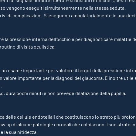
menti di segnale durante ripetute scansioni retiniche. Questi te
spesso vengono eseguiti simultaneamente nella stessa seduta.
privi di complicazioni. Si eseguono ambulatorialmente in una deci
 la pressione interna dell’occhio e per diagnosticare malattie 
outine di visita oculistica.
 un esame importante per valutare il target della pressione intra
valore importante per la diagnosi del glaucoma. È inoltre utile
.
o, dura pochi minuti e non prevede dilatazione della pupilla.
a delle cellule endoteliali che costituiscono lo strato più profo
llow up di alcune patologie corneali che colpiscono il suo strato
e la sua nitidezza.