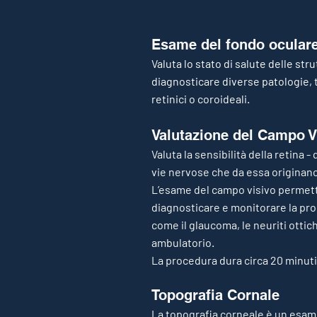
Esame del fondo oc
ular
Valuta lo stato di salute delle str
diagnosticare diverse patologie, t
retinici o coroideali.
Valutazione del Campo V
Valuta la sensibilità della retina 
vie nervose che da essa originano
L’esame del campo visivo permette d
diagnosticare e monitorare la pro
come il glaucoma, le neuriti ottic
ambulatorio.
La procedura dura circa 20 minuti,
Topografia Cornale
La topografia corneale è un esame