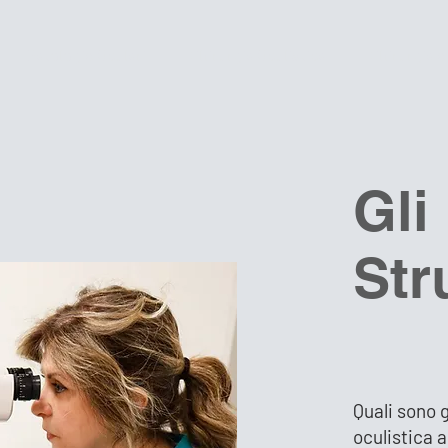
Patologie Oculari
Chirurgia Oculistica
Chirurgia e
Gli
Str
Quali sono g
oculistica 