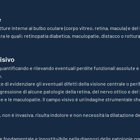
e
utture interne al bulbo oculare (corpo vitreo, retina, macula) e de
ra le quali: retinopatia diabetica, maculopatie, distacco o rottura
isivo
- quantificando e rilevando eventuali perdite funzionali assolute e r
.
i evidenziare gli eventuali difetti della visione centrale o perife
gressione di alcune patologie della retina, del nervo ottico e de
he e le maculopatie. Il campo visivo è un'indagine strumentale ch
 non è invasiva, risulta indolore e non necessità la dilatazione de
 fondamentale e insostituibile nella diagnosi delle patologie cor