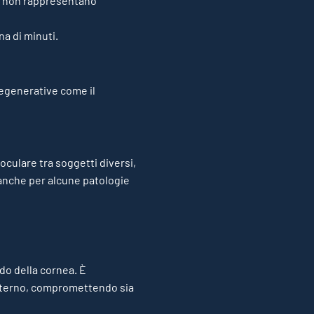
st non rappresentano
na di minuti.
degenerative come il
oculare tra soggetti diversi,
 anche per alcune patologie
ndo della cornea. È
 interno, compromettendo sia