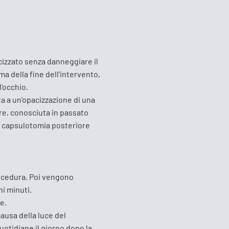
acizzato senza danneggiare il
a della fine dell'intervento,
l'occhio.
ta a un'opacizzazione di una
re, conosciuta in passato
a capsulotomia posteriore
ocedura. Poi
vengono
hi minuti.
e.
ausa della luce del
uotidiane il giorno dopo la