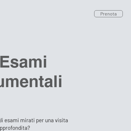
Prenota
 Trattamenti Estetici
Contatti
 Esami
umentali
li esami mirati per una visita
approfondita?