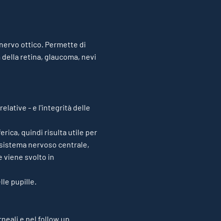
l nervo ottico. Permette di
 della retina, glaucoma, nevi
elative - e l'integrità delle
rica, quindi risulta utile per
l sistema nervoso centrale,
e viene svolto in
lle pupille.
neali e nel follow up