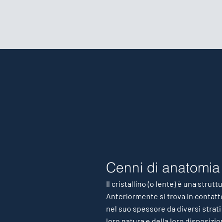
Cenni di anatomia e
Il cristallino (o lente) è una stru
Anteriormente si trova in contatto
nel suo spessore da diversi strati
loro natura e della loro disposizi