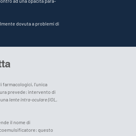
ncontro ad una opacità para-
ralmente dovuta a problemi di
tta
i farmacologici, l’unica
dura prevede: intervento di
 una
lente intra-oculare (IOL,
ende il nome di
facoemulsificatore: questo