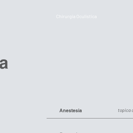
Patologie Oculari
Chirurgia Oculistica
Chirurgia e
la
topica 
Anestesia