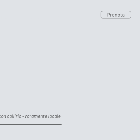
Prenota
 Trattamenti Estetici
Contatti
con collirio - raramente locale