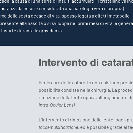
ade, a causa di una serie di insulti accumulati, il cristallino va i
bastanza da essere considerata una patologia vera e propria)
ima della sesta decade di vita, spesso legata a difetti metabolici
 presente alla nascita o si sviluppa nei primi mesi di vita, è gene
 insorte durante la gravidanza
Intervento di catara
Per la cura della cataratta non esistono presid
possibilità consiste nella chirurgia. La proce
rimozione della lente opaca, alloggiamento di
Intra-Ocular Lens).
L’intervento di rimozione della lente, oggi, pr
facoemulsificazione
, ed è possibile grazie al 