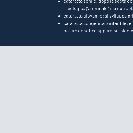
cataratta senile: dopo la sesta dec
fisiologica (“anormale” ma non ab
cataratta giovanile: si sviluppa pr
cataratta congenita o infantile: è
natura genetica oppure patologie