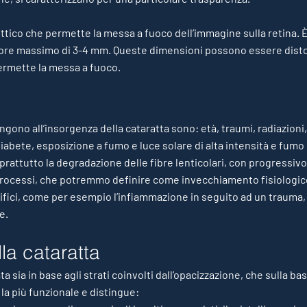
a ottico che permette la messa a fuoco dell’immagine sulla retina.
ore massimo di 3-4 mm. Queste dimensioni possono essere disto
permette la messa a fuoco.
ngono all’insorgenza della cataratta sono: età, traumi, radiazioni,
 diabete, esposizione a fumo e luce solare di alta intensità e fumo
prattutto la degradazione delle fibre lenticolari, con progressiv
 processi, che potremmo definire come invecchiamento fisiologico
cifici, come per esempio l’infiammazione in seguito ad un trauma,
e.
la cataratta
a sia in base agli strati coinvolti dall’opacizzazione, che sulla ba
è la più funzionale e distingue: