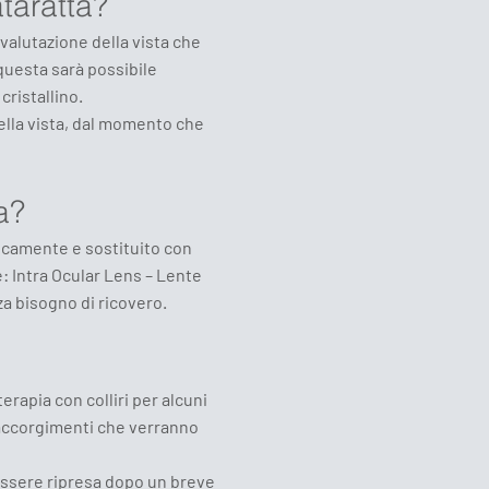
taratta?
 valutazione della vista che
questa sarà possibile
cristallino.
ella vista, dal momento che
a?
gicamente e sostituito con
e: Intra Ocular Lens – Lente
za bisogno di ricovero.
terapia con colliri per alcuni
i accorgimenti che verranno
 essere ripresa dopo un breve