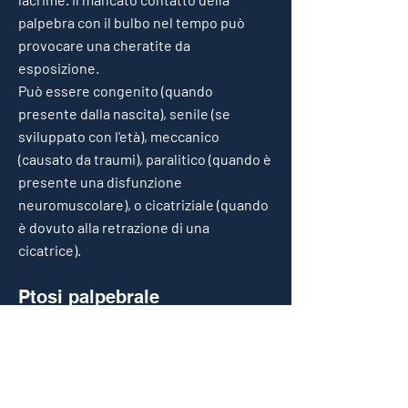
palpebra con il bulbo nel tempo può
provocare una cheratite da
esposizione.
Può essere congenito (quando
presente dalla nascita), senile (se
sviluppato con l'età), meccanico
(causato da traumi), paralitico (quando è
presente una disfunzione
neuromuscolare), o cicatriziale (quando
è dovuto alla retrazione di una
cicatrice).
Ptosi palpebrale
La ptosi palpebrale è un cedimento
completo o parziale delle palpebre
superiori. Se la condizione è abbastanza
grave, questa può interferire con la