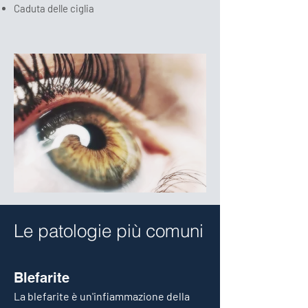
Caduta delle ciglia
Le patologie più comuni
Blefarite
La blefarite è un'infiammazione della