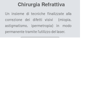
Chirurgia Refrattiva
Un insieme di tecniche finalizzate alla
correzione dei difetti visivi (miopia,
astigmatismo, ipermetropia) in modo
permanente tramite l'utilizzo del laser.
Scopri di più
Prenota la tua visita
Dott.ssa Khaki
Prenota